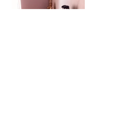
Le Salon Distenn
5 rue Jean Moulin
56450 Theix
-Noyalo