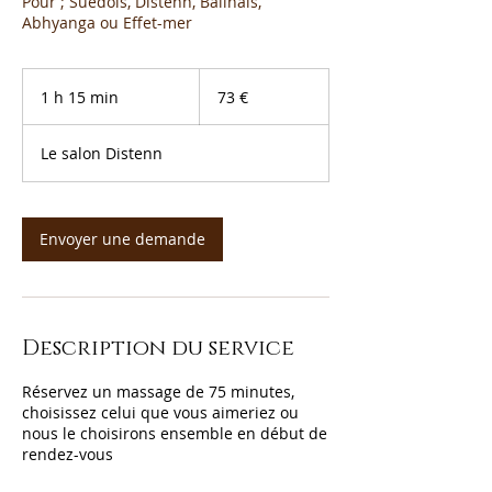
Pour ; Suédois, Distenn, Balinais,
Abhyanga ou Effet-mer
73
euros
1 h 15 min
1
73 €
1
5
Le salon Distenn
m
i
n
Envoyer une demande
Description du service
Réservez un massage de 75 minutes,
choisissez celui que vous aimeriez ou
nous le choisirons ensemble en début de
rendez-vous