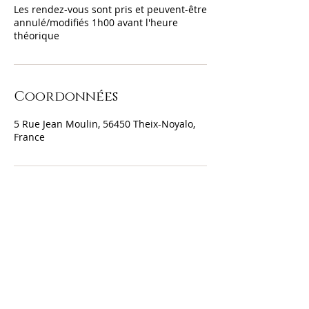
Les rendez-vous sont pris et peuvent-être
annulé/modifiés 1h00 avant l'heure
théorique
Coordonnées
5 Rue Jean Moulin, 56450 Theix-Noyalo,
France
Le Salon Distenn
5 rue Jean Moulin
56450 Theix
-Noyalo
06 72 41 41 28