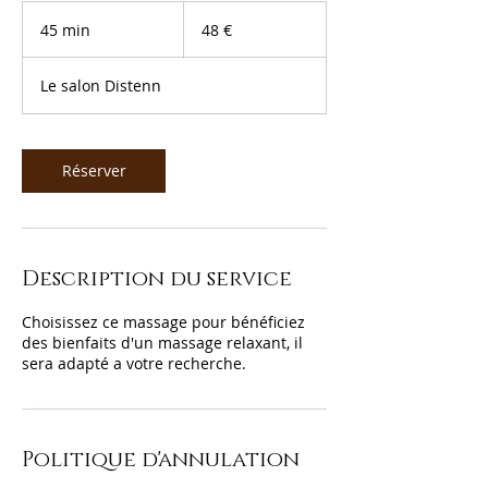
48
euros
45 min
4
48 €
5
m
Le salon Distenn
i
n
Réserver
Description du service
Choisissez ce massage pour bénéficiez
des bienfaits d'un massage relaxant, il
sera adapté a votre recherche.
Politique d'annulation